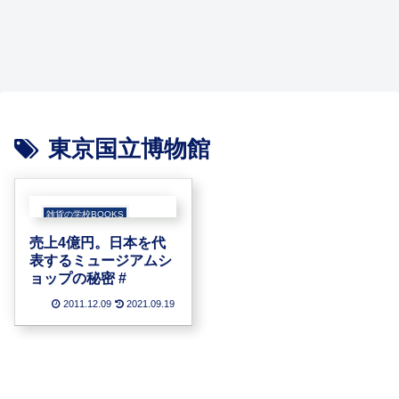
編
Q&A
貨の
トシ
はな
なか
い?
表す
格?
プ。
#
学
ョー
く #
無い
雑貨
るミ
法
雑貨
セミナー
雑貨屋さん開業
雑貨屋さん開業
雑貨あれこれ
校】
な
です
屋さ
ュー
律?
は何
修了
ど
よ
ん開
ジア
規
を扱
セミ
自宅
はじ
「雑
生の
見本
ね。
業の
ムシ
制? #
え
ナー
ショ
めて
貨業
雑貨
市
就
資金
ョッ
ば?
参加
ッ
の雑
界の
屋さ
中級
職・
予算
プの
Q&A
アン
プ、
貨屋
市場
ん/
編
求
2 #
秘密
ケー
週末
さ
規模
祝!雑
##
人
#
ト
店
ん。
は数
貨カ
雑貨
仕入
舗、
商談
千
タロ
屋さ
れ、
ガレ
時の
億?
グ最
ん
見本
ージ
名
数
新号
Q&A
市訪
マー
刺、
兆?
東京国立博物館
にも
#
問な
ケッ
めい
」雑
取材
ど
ト 雑
し、
貨売
記事
貨屋
メイ
場の
掲載
さん
シ、
市場
され
Q&A
visitin
規模
たと
♯
g
ー
な。
card
The
雑貨の学校BOOKS
#
、
雑貨
callin
店デ
売上4億円。日本を代
g
ータ
card
1
表するミュージアムシ
、
ー
busin
#
ョップの秘密 #
ess
card
2011.12.09
2021.09.19
……
##