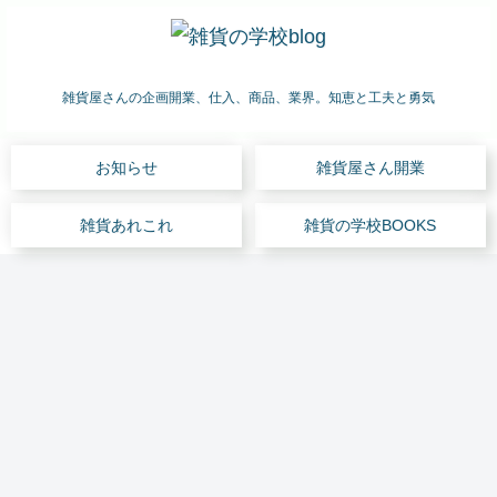
雑貨屋さんの企画開業、仕入、商品、業界。知恵と工夫と勇気
お知らせ
雑貨屋さん開業
雑貨あれこれ
雑貨の学校BOOKS
雑貨あれこれ
雑貨の仕入
お知らせ
雑貨の仕入
雑貨あれこれ
雑貨屋さん開業
雑貨屋さん開業
雑貨
雑貨
自慢
雑貨
Q:雑
融資
「雑
屋さ
仕入
の自
仕入
貨店
の審
貨屋
んの
心
信あ
心
の万
査に
さん
POP
得
る商
得
引き
通る
を開
「手
見本
品を
ギフ
防止
よう
きた
書き
市ギ
大
トシ
のコ
な企
い→
か否
フト
手、
ョー
ツ
画を
開き
雑貨の仕入
雑貨屋さん開業
雑貨あれこれ
雑貨屋さん開業
雑貨の学校BOOKS
雑貨屋さん開業
雑貨屋さん開業
か?
ショ
著名
な
は
#
まし
それ
ー な
店舗
ど
#
た」
雑貨
雑貨
この
雑貨
売上
雑貨
ホテ
が問
ど
に売
見本
@神
仕入
屋は
手の
屋さ
4億
屋さ
ルの
題
バイ
り込
市
戸元
心
儲か
求人
んは
円。
ん、
ギフ
だ」
ヤー
むに
上級
町
得
らな
って
儲か
日本
開業
トシ
#
初級
は?
編
【雑
ギフ
いで
なか
らな
を代
の資
ョッ