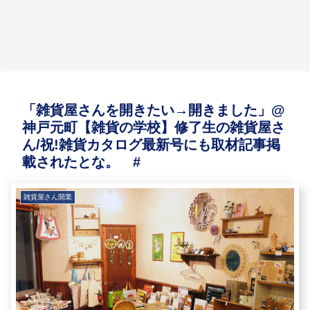
貨の
人
シ、
##
Q&A
な企
書き
店
ト
表す
は数
プ。
学
雑貨
visitin
画を
か否
舗、
仕入
るミ
千
雑貨
雑貨屋さん開業
雑貨の仕入
雑貨屋さん開業
雑貨の仕入
校】
屋さ
g
#
か?
ガレ
れ、
ュー
億?
は何
修了
ん
card
それ
ージ
見本
ジア
数
を扱
雑貨
雑貨
雑貨
雑貨
生の
Q&A
、
が問
マー
市訪
ムシ
兆?
え
屋さ
仕入
屋は
仕入
雑貨
#
callin
題
ケッ
問な
ョッ
」雑
ば?
ん、
心
儲か
心
屋さ
g
だ」
ト 雑
ど
プの
貨売
Q&A
開業
得
らな
得
ん/
card
#
貨屋
秘密
場の
の資
見本
いで
ギフ
祝!雑
、
さん
#
市場
格?
市ギ
はな
トシ
貨カ
busin
Q&A
規模
法
フト
く #
ョー
タロ
ess
♯
ー
律?
ショ
な
グ最
card
The
規
ー な
ど
新号
……
雑貨
制? #
ど
見本
「雑貨屋さんを開きたい→開きました」@
にも
##
店デ
バイ
市
取材
ータ
ヤー
上級
神戸元町【雑貨の学校】修了生の雑貨屋さ
記事
1
初級
編
掲載
ー
編
ん/祝!雑貨カタログ最新号にも取材記事掲
され
#
#
たと
載されたとな。 #
な。
#
雑貨屋さん開業