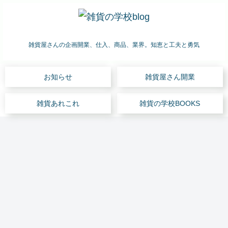
雑貨屋さんの企画開業、仕入、商品、業界。知恵と工夫と勇気
お知らせ
雑貨屋さん開業
雑貨あれこれ
雑貨の学校BOOKS
雑貨屋さん開業
雑貨あれこれ
雑貨屋さん開業
雑貨あれこれ
雑貨屋さん開業
雑貨の仕入
お知らせ
雑貨
Q:雑
「雑
この
はじ
雑貨
自慢
屋さ
貨店
貨屋
手の
めて
仕入
の自
んは
の万
さん
求人
の雑
心
信あ
儲か
引き
を開
って
貨屋
得
る商
らな
防止
きた
なか
さ
ギフ
品を
い?
のコ
い→
なか
ん。
トシ
大
雑貨
ツ
開き
無い
商談
ョー
手、
雑貨屋さん開業
雑貨あれこれ
雑貨屋さん開業
セミナー
雑貨の学校BOOKS
雑貨あれこれ
雑貨屋さん開業
屋さ
は
まし
です
時の
な
著名
ん開
#
た」
よ
名
ど
店舗
融資
雑貨
自宅
セミ
売上
「雑
ホテ
業の
@神
ね。
刺、
見本
に売
の審
屋さ
ショ
ナー
4億
貨業
ルの
資金
戸元
就
めい
市
り込
査に
んの
ッ
参加
円。
界の
ギフ
予算
町
職・
し、
中級
むに
通る
POP
プ、
アン
日本
市場
トシ
2 #
【雑
求
メイ
編
は?
よう
「手
週末
ケー
を代
規模
ョッ