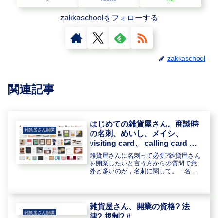
X
Facebook
LINE
zakkaschoolをフォローする
zakkaschool
関連記事
はじめての雑貨屋さん。商談時
雑貨屋さん開業
の名刺、めいし、メイシ、
visiting card、 calling card 、
business card…… ##
雑貨屋さんに名刺って必要?雑貨屋さん
を開業したいと言う方からの質問で意
外と多いのが，名刺に関して。「名刺
って必要?」 「何を書けばいい
の?」 「住所(個人情報)を記載するの
が怖い」などなど。多いときには15人
程度のセミナー参加の方の中で5人...
雑貨屋さん、開業の資格? 法
雑貨屋さん開業
律? 規制? #