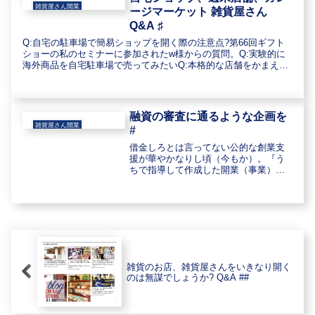
雑貨屋さん開業
ージマーケット 雑貨屋さん
Q&A ♯
Q:自宅の駐車場で簡易ショップを開く際の注意点?第66回ギフト
ショーの私のセミナーに参加されたw様からの質問。Q:実験的に
海外商品を自宅駐車場で売ってみたいQ:本格的な店舗をかまえる
前に自宅前の駐車場スペースを利用して、近所の人を対象に
「ガ...
融資の審査に通るような企画を
雑貨屋さん開業
#
借金しろとは言ってない公的な創業支
援が華やかなりし頃（今もか）。『う
ちで指導して作成した開業（事業）計
画を、試しに融資機関に審査してもら
ったら？』と、Aさんにアドバイス。え
っ私に借金しろって言うんですか
（怒）。借金が何よりも嫌いな私に、
なん...
雑貨のお店、雑貨屋さんをいきなり開く
のは無謀でしょうか? Q&A ##