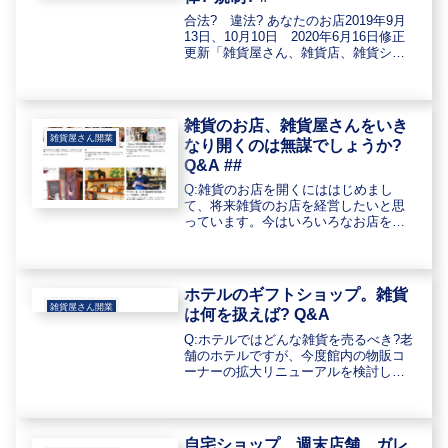
合法? 違法? あなたのお店2019年9月
13日、10月10日 2020年6月16日修正
更新「雑貨屋さん、雑貨店、雑貨ショ
ップを開く、運営する際(経営者)に必要
な資格はどんなものがあるのですか?」
という質問をたびたびいただきます。
熱心で真面...
雑貨のお店、雑貨屋さんをいき
雑貨屋さん開業
なり開くのは無謀でしょうか?
Q&A ##
Q:雑貨のお店を開くにははじめまし
て、将来雑貨のお店を経営したいと思
っています。今はいろいろなお店をみ
てまわったり、本を読んだりスクール
に通ったり色彩の資格をとったりと自
分なり勉強はしているのですが会社を
退職して、雑貨ショップでアルバイト
ホテルのギフトショップ。雑貨
を...
雑貨屋さん開業
は何を扱えば? Q&A
Q:ホテルではどんな雑貨を売るべき?老
舗のホテルですが、今度館内の物販コ
ーナーの拡大リニューアルを検討して
います。雑貨商品ではどういった品揃
えが良いでしょうか。いわゆる地元の
特産の食品(銘菓、日本酒他)、工芸品に
関しての品揃えは決定していま...
自宅ショップ、週末店舗、ガレ