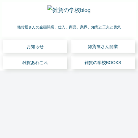
雑貨屋さんの企画開業、仕入、商品、業界。知恵と工夫と勇気
お知らせ
雑貨屋さん開業
雑貨あれこれ
雑貨の学校BOOKS
雑貨屋さん開業
雑貨屋さん開業
雑貨あれこれ
雑貨屋さん開業
雑貨屋さん開業
雑貨の学校BOOKS
セミナー
「雑
雑貨
「雑
雑貨
ホテ
売上
セミ
貨屋
屋さ
貨業
屋は
ルの
4億
ナー
さん
ん、
界の
儲か
ギフ
円。
参加
を開
開業
市場
らな
トシ
日本
アン
きた
の資
規模
いで
ョッ
を代
ケー
い→
格?
は数
はな
プ。
表す
ト
開き
法
千
く #
雑貨
るミ
仕入
雑貨あれこれ
雑貨の仕入
雑貨屋さん開業
雑貨屋さん開業
お知らせ
雑貨の仕入
雑貨の仕入
まし
律?
億?
は何
ュー
れ、
た」
規
数
を扱
ジア
見本
Q:雑
雑貨
はじ
自宅
自慢
雑貨
雑貨
@神
制? #
兆?
え
ムシ
市訪
貨店
仕入
めて
ショ
の自
仕入
仕入
戸元
」雑
ば?
ョッ
問な
の万
心
の雑
ッ
信あ
心
心
町
貨売
Q&A
プの
ど
引き
得
貨屋
プ、
る商
得
得
【雑
場の
秘密
防止
見本
さ
週末
品を
ギフ
ギフ