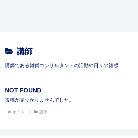
貨の
市場
#
のコ
市ギ
ん。
店
大
トシ
トシ
学
規模
ツ
フト
商談
舗、
手、
ョー
ョー
雑貨屋さん開業
雑貨屋さん開業
雑貨あれこれ
雑貨あれこれ
校】
ー
は
ショ
時の
ガレ
著名
な
な
修了
The
#
ー な
名
ージ
店舗
ど
ど
雑貨
融資
この
雑貨
生の
雑貨
ど
刺、
マー
に売
見本
見本
屋さ
の審
手の
屋さ
雑貨
店デ
バイ
めい
ケッ
り込
市
市
んは
査に
求人
んの
屋さ
ータ
ヤー
し、
ト 雑
むに
中級
上級
儲か
通る
って
POP
ん/
1
初級
メイ
貨屋
は?
編
編
らな
よう
なか
「手
祝!雑
ー
編
シ、
さん
Q&A
##
い?
な企
なか
書き
貨カ
#
#
visitin
Q&A
雑貨
画を
無い
か否
タロ
g
♯
屋さ
#
です
か?
グ最
card
ん開
よ
それ
新号
、
業の
ね。
が問
講師
にも
callin
資金
就
題
取材
g
予算
職・
だ」
記事
card
2 #
求
#
掲載
、
人
され
講師である雑貨コンサルタントの活動や日々の雑感
busin
雑貨
たと
ess
屋さ
な。
card
ん
#
……
Q&A
##
#
NOT FOUND
投稿が見つかりませんでした。
ホーム
講師