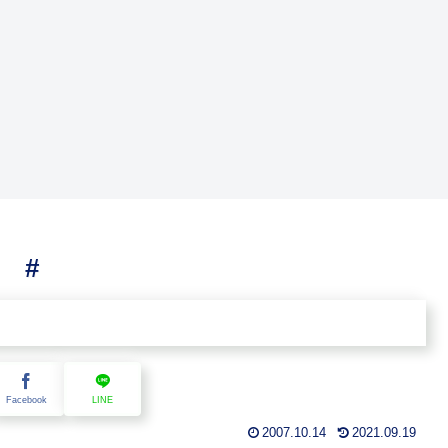
雑貨仕入心得 ギフト
雑貨屋は儲からないで
ショーなど 見本市
はなく #
中級編 ##
 #
Facebook
LINE
2007.10.14
2021.09.19