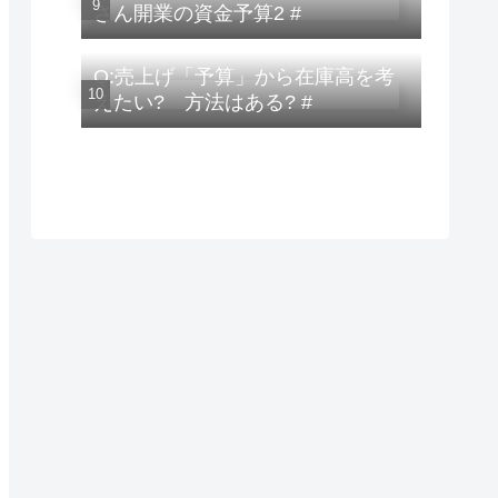
さん開業の資金予算2 #
Q:売上げ「予算」から在庫高を考
えたい? 方法はある? #