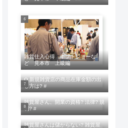
雑貨仕入心得 ギフトショーな
ど 見本市 上級編
Q.新規雑貨店の商品在庫金額の出
し方は? #
雑貨屋さん、開業の資格? 法律? 規
制? #
雑貨屋さんは儲からない? 雑貨屋