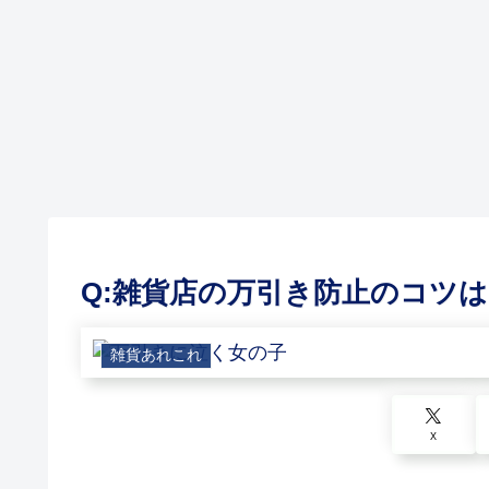
本を代表
自慢の自信ある商品を
雑貨屋さん、開業の資
ムショ
大手、著名店舗に売り
格? 法律? 規制? #
込むには? Q&A
Q:雑貨店の万引き防止のコツは
雑貨あれこれ
X