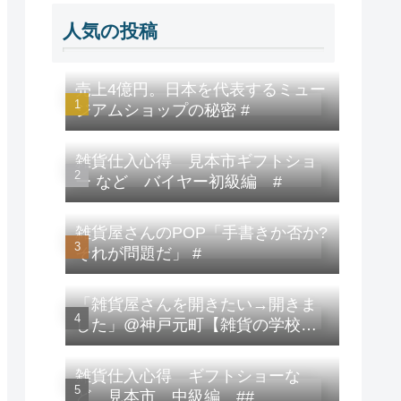
人気の投稿
売上4億円。日本を代表するミュー
ジアムショップの秘密 #
雑貨仕入心得 見本市ギフトショ
ー など バイヤー初級編 #
雑貨屋さんのPOP「手書きか否か?
それが問題だ」 #
「雑貨屋さんを開きたい→開きま
した」@神戸元町【雑貨の学校】
修了生の雑貨屋さん/祝!雑貨カタロ
グ最新号にも取材記事掲載された
雑貨仕入心得 ギフトショーな
とな。 #
ど 見本市 中級編 ##