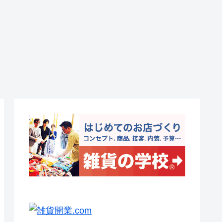
Q:雑貨
融資の審査に通るよう
雑貨屋さんは儲からな
のコツは
な企画を #
い? 雑貨屋さん開業の資
金予算2 #