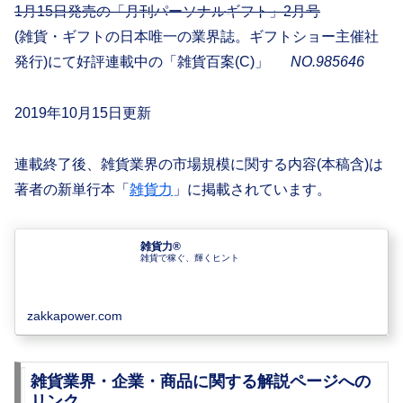
1月15日発売の「月刊パーソナルギフト」2月号
(雑貨・ギフトの日本唯一の業界誌。ギフトショー主催社
発行)にて好評連載中の「雑貨百案(C)」
NO.985646
2019年10月15日更新
連載終了後、雑貨業界の市場規模に関する内容(本稿含)は
著者の新単行本「
雑貨力
」に掲載されています。
雑貨力®︎
雑貨で稼ぐ、輝くヒント
zakkapower.com
雑貨業界・企業・商品に関する解説ページへの
リンク