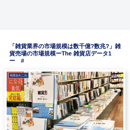
さん
編
##
は数
い→
ん。
ト
プ。
格?
な企
Q&A
#
千
開き
商談
仕入
雑貨
法
画を
お知らせ
雑貨の学校BOOKS
雑貨あれこれ
雑貨の仕入
♯
億?
まし
時の
れ、
は何
律?
#
数
た」
名
見本
を扱
規
自慢
売上
この
雑貨
兆?
@神
刺、
市訪
え
制? #
の自
4億
手の
仕入
」雑
戸元
めい
問な
ば?
信あ
円。
求人
心
貨売
町
し、
ど
Q&A
る商
日本
って
得
場の
【雑
メイ
品を
を代
なか
ギフ
市場
貨の
シ、
大
表す
なか
トシ
規模
学
visitin
手、
るミ
無い
ョー
ー
校】
g
著名
ュー
です
な
The
修了
card
店舗
ジア
よ
ど
雑貨
生の
、
に売
ムシ
ね。
見本
「雑貨業界の市場規模は数千億?数兆?」雑
店デ
雑貨
callin
り込
ョッ
就
市
ータ
屋さ
g
むに
プの
職・
上級
貨売場の市場規模ーThe 雑貨店データ1
1
ん/
card
は?
秘密
求
編
ー
祝!雑
、
Q&A
#
人
ー #
#
貨カ
busin
雑貨
タロ
ess
屋さ
グ最
card
ん
新号
……
Q&A
にも
##
雑貨あれこれ
#
取材
記事
掲載
され
たと
な。
#