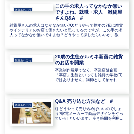
があります。・一般雑貨店の基準...
この手の求人ってなかなか無い
雑貨あれこれ
ですよね。就職・求人 雑貨屋
さんQ&A #
雑貨屋さんの求人はなかなか無い?Q:どうやって探すの?私は雑貨
やインテリアのお店で働きたいと思ってるのですが、この手の求
人ってなかなか無いですよね？どうやって探したらいいか、教え
てください。（志乃さん 98/03/03）はじめまして！このよ...
20歳の生徒がルミネ新宿に雑貨
雑貨あれこれ
のお店を開業
卒業制作展示でなく、卒業店舗企画
「卒店」生徒といっても雑貨の学校(R)
ではありません。講師として招かれて
いる専門学校で2年間指導、サポートし
た生徒の「卒店」。僕の指導に対する
意欲は同じですが。いわゆる卒業制作
展示→略して、卒展→実際に商品...
Q&A 売り込む方法など #
雑貨あれこれ
Q:どうやって売り込めばいいのでしょ
う?家電メーカーで商品デザインをやっ
ているTといいます。空き時間を利用し
てデザイン雑貨をつくっています。
（写真立て、照明、花器などのインテ
リア小物中心）たまに、フリーマーケ