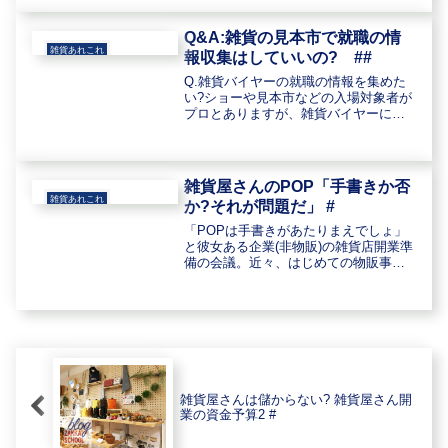
ットみたいな所で小売りしたりして...
Q&A:雑貨の見本市で就職の情
雑貨あれこれ
報収集はしていいの? ##
Q.雑貨バイヤーの就職の情報を集めた
い?ショーや見本市などの入場対象者が
プロとありますが、雑貨バイヤーにな
る勉強を始めた私は、入場できないの
ですか?就職の情報収集したいです。
(2001/05/20/HP経由のお問い合わせpillo
さん)A:...
雑貨屋さんのPOP「手書きか否
雑貨あれこれ
か?それが問題だ」 #
「POPは手書きがあたりまえでしょ」
と彼女ある企業(非物販)の雑貨店開業準
備の会議。近々、はじめての物販事業
である生活雑貨ショップをオープンす
る予定です。その店舗計画もほぼ決定
し、今日の会議はPOPの内容とその制
作方法がテーマ。*POP= ...
雑貨屋さんは儲からない? 雑貨屋さん開
業の資金予算2 #