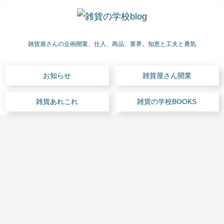
雑貨屋さんの企画開業、仕入、商品、業界。知恵と工夫と勇気
お知らせ
雑貨屋さん開業
雑貨あれこれ
雑貨の学校BOOKS
雑貨屋さん開業
雑貨屋さん開業
雑貨あれこれ
雑貨あれこれ
雑貨屋さん開業
雑貨の仕入
雑貨の仕入
雑貨
雑貨
雑貨
Q:雑
自宅
雑貨
雑貨
屋は
屋さ
屋さ
貨店
ショ
仕入
仕入
儲か
んは
んの
の万
ッ
心
心
らな
儲か
POP
引き
プ、
得
得
いで
らな
「手
防止
週末
見本
ギフ
はな
い?
書き
のコ
店
市ギ
トシ
く #
雑貨
か否
ツ
舗、
フト
ョー
雑貨あれこれ
雑貨屋さん開業
雑貨屋さん開業
セミナー
雑貨屋さん開業
雑貨屋さん開業
雑貨屋さん開業
屋さ
か?
は
ガレ
ショ
な
ん開
それ
#
ージ
ー な
ど
「雑
「雑
はじ
セミ
ホテ
雑貨
融資
業の
が問
マー
ど
見本
貨業
貨屋
めて
ナー
ルの
屋さ
の審
資金
題
ケッ
バイ
市
界の
さん
の雑
参加
ギフ
ん、
査に
予算
だ」
ト 雑
ヤー
中級
市場
を開
貨屋
アン
トシ
開業
通る
2 #
#
貨屋
初級
編
規模
きた
さ
ケー
ョッ
の資
よう