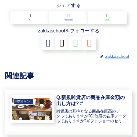
シェアする
X
Facebook
LINE
zakkaschoolをフォローする
zakkaschool
関連記事
Q.新規雑貨店の商品在庫金額の
雑貨あれこれ
出し方は? #
雑貨店の基準となる商品在庫高のデー
タってありますか?Q:他店の在庫データ
ってありますか?ギフトショーのセミナ
ーは、わかりやすく、たいへんために
なる内容で勉強になりました。現在、
雑貨の売場を計画中なのですが、質問