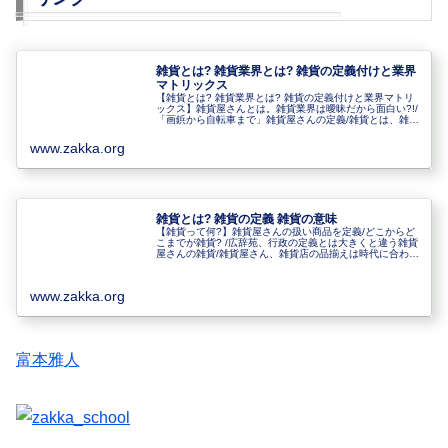
雑貨とは? 雑貨業界とは? 雑貨の定義付けと業界
マトリックス
【雑貨とは? 雑貨業界とは? 雑貨の定義付けと業界マトリ
ックス】雑貨屋さんとは。雑貨業界は曖昧だから面白い?!/
「画鋲から自転車まで」雑貨屋さんの定義/雑貨とは、雑貨
屋さん雑貨ショップとは、雑貨業界とは/雑貨業界とは/雑
貨は高付加価値（情報...
www.zakka.org
雑貨とは? 雑貨の定義 雑貨の意味
【雑貨って何?】雑貨屋さんの扱い商品を定義/どこからど
こまでが雑貨? /広辞苑、行政の定義とは大きくと違う雑貨
屋さんの雑貨/雑貨屋さん、雑貨店の品揃えは時代に合わせ
て変化/雑貨コンサルタントが執筆(ファッション紙、繊研
新聞「繊研教室」掲載)
www.zakka.org
富本雅人