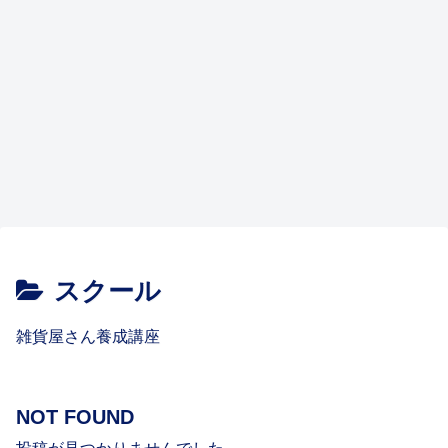
って
アン
儲か
日本
る商
POP
プ、
なか
ケー
らな
を代
品を
「手
週末
なか
ト
い?
表す
大
書き
店
無い
仕入
雑貨
るミ
手、
か否
舗、
雑貨の仕入
雑貨の仕入
雑貨の仕入
雑貨あれこれ
雑貨屋さん開業
雑貨屋さん開業
雑貨屋さん開業
です
れ、
屋さ
ュー
著名
か?
ガレ
よ
見本
ん開
ジア
店舗
それ
ージ
雑貨
雑貨
雑貨
Q:雑
ホテ
はじ
雑貨
ね。
市訪
業の
ムシ
に売
が問
マー
仕入
仕入
仕入
貨店
ルの
めて
屋さ
就
問な
資金
ョッ
り込
題
ケッ
心
心
心
の万
ギフ
の雑
ん、
職・
ど
予算
プの
むに
だ」
ト 雑
得
得
得
引き
トシ
貨屋
開業
求
2 #
秘密
は?
#
貨屋
ギフ
ギフ
見本
防止
ョッ
さ
の資
人
#
Q&A
さん
トシ
トシ
市ギ
のコ
プ。
ん。
格?
雑貨
Q&A
ョー
ョー
フト
ツ
雑貨
商談
法
雑貨あれこれ
雑貨屋さん開業
雑貨屋さん開業
雑貨屋さん開業
屋さ
♯
な
な
ショ
は
は何
時の
律?
ん
ど
ど
ー な
#
を扱
名
規
「雑
雑貨
融資
「雑
Q&A
見本
見本
ど
え
刺、
制? #
貨業
屋は
の審
貨屋
#
市
市
バイ
ば?
めい
界の
儲か
査に
さん
上級
中級
ヤー
Q&A
し、
市場
らな
通る
を開
編
編
初級
メイ
規模
いで
よう
きた
##
編
シ、
は数
はな
な企
い→
#
visitin
千
く #
画を
開き
g
億?
#
まし
card
数
た」
、
兆?
@神
スクール
callin
」雑
戸元
g
貨売
町
card
場の
【雑
、
市場
貨の
雑貨屋さん養成講座
busin
規模
学
ess
ー
校】
card
The
修了
……
雑貨
生の
##
店デ
雑貨
ータ
屋さ
1
ん/
NOT FOUND
ー
祝!雑
#
貨カ
タロ