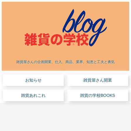
雑貨屋さんの企画開業、仕入、商品、業界。知恵と工夫と勇気
お知らせ
雑貨屋さん開業
雑貨あれこれ
雑貨の学校BOOKS
雑貨あれこれ
セミナー
雑貨屋さん開業
雑貨の学校BOOKS
お知らせ
雑貨あれこれ
雑貨屋さん開業
この
セミ
雑貨
売上
自慢
雑貨
自宅
手の
ナー
屋さ
4億
の自
屋さ
ショ
求人
参加
んは
円。
信あ
んの
ッ