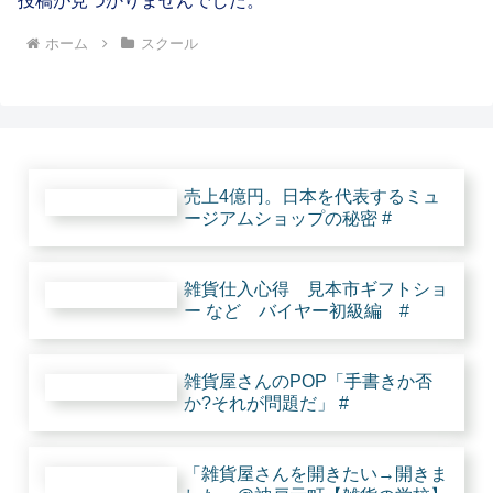
投稿が見つかりませんでした。
グ最
新号
にも
ホーム
スクール
取材
記事
掲載
され
たと
な。
#
売上4億円。日本を代表するミュ
ージアムショップの秘密 #
雑貨仕入心得 見本市ギフトショ
ー など バイヤー初級編 #
雑貨屋さんのPOP「手書きか否
か?それが問題だ」 #
「雑貨屋さんを開きたい→開きま