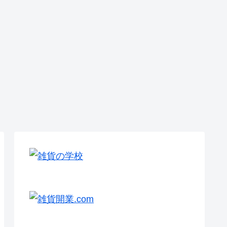
:雑貨店の万
「雑貨屋さん
「雑貨業界の
き防止のコ
を開きたい→
市場規模は数
は #
開きました」
千億?数兆?」
@神戸元町
雑貨売場の市
【雑貨の学
場規模ーThe
校】修了生の
雑貨店データ1
雑貨屋さん開業
雑貨あれこれ
雑貨屋さん開業
雑貨屋さん/祝!
ー #
雑貨カタログ
じめての雑
雑貨屋さんの
雑貨屋さんは
最新号にも取
屋さん。商
POP「手書き
儲からない?
材記事掲載さ
時の名刺、
か否か?それが
雑貨屋さん開
れたとな。 #
いし、メイ
問題だ」 #
業の資金予算2
visiting
#
rd、 calling
rd 、
siness
rd…… ##