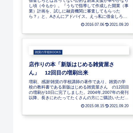
借金しろとは言ってない公的な創業支援が華やかなり
し頃（今もか）。『うちで指導して作成した開業（事
業）計画を、試しに融資機関に審査してもらった
ら？』と、Aさんにアドバイス。えっ私に借金しろっ
て言うんですか（怒）。借金が何よりも嫌いな私に、
2016.07.06
2021.09.20
なん...
雑貨の学校BOOKS
店作りの本「新版はじめる雑貨屋さ
ん」 12回目の増刷出来
増刷、感謝!雑貨の学校講師の著作であり、雑貨の学
校の教科書である新版はじめる雑貨屋さん の12回目
の増刷が10日に完了しました。2004年,2007年の発刊
以降、長きにわたってたくさんの方にご購読いただい
ています。12回目と言うことは平均年...
2015.08.15
2021.09.20