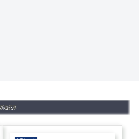
セミナー参加
自慢の自信あ
融資の審査に
Q
アンケート
る商品を大
通るような企
引
仕入れ、見本
手、著名店舗
画を #
ツ
市訪問など
に売り込むに
は? Q&A
雑貨の学校BOOKS
雑貨屋さん開業
雑貨屋さん開業
売上4億円。日
自宅ショッ
は
本を代表する
プ、週末店
貨
ミュージアム
舗、ガレージ
談
ホテルのギフ
ショップの秘
マーケット 雑
め
トショップ。
密 #
貨屋さんQ&A
シ、
雑貨は何を扱
♯
ca
えば? Q&A
ca
bu
ca
新着記事