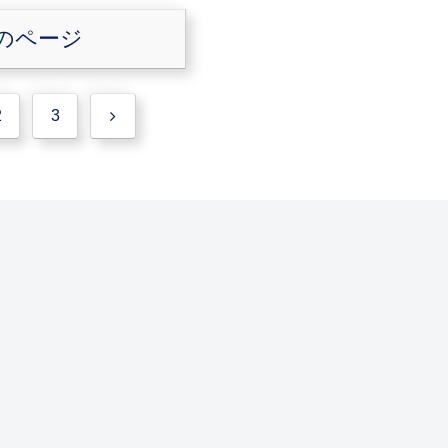
のページ
次
2
3
へ