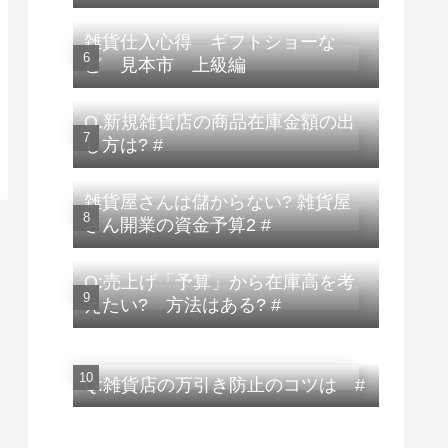
雑貨仕入心得 ギフトショーな
ど 見本市 上級編
Q.新規雑貨店の商品在庫金額の出
し方は? #
雑貨屋さんは儲からない? 雑貨屋
さん開業の資金予算2 #
Q:売上げ「予算」から在庫高を考
えたい? 方法はある? #
Q:雑貨店の万引き防止のコツは #