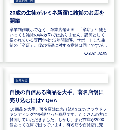
雑貨あれこれ
20歳の生徒がルミネ新宿に雑貨のお店を
開業
卒業制作展示でなく、卒業店舗企画 「卒店」生徒と
いっても雑貨の学校(R)ではありません。講師として
招かれている専門学校で2年間指導、サポートした生
徒の「卒店」。僕の指導に対する意欲は同じですが。
いわゆる卒業制作展示→略して、卒展→実際に商品...
2024.02.05
お知らせ
自慢の自信ある商品を大手、著名店舗に
売り込むには? Q&A
Q: 商品を大手、著名店舗に売り込むには?クラウドフ
ァンディングで好評だった商品です。たくさんの方に
賛同していただきました。しかし、まだ在庫が2000
個あって在庫で困っています。有名店や百貨店に売り