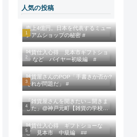
人気の投稿
売上4億円。日本を代表するミュー
ジアムショップの秘密 #
雑貨仕入心得 見本市ギフトショ
ー など バイヤー初級編 #
雑貨屋さんのPOP「手書きか否か?
それが問題だ」 #
「雑貨屋さんを開きたい→開きま
した」@神戸元町【雑貨の学校】
修了生の雑貨屋さん/祝!雑貨カタロ
グ最新号にも取材記事掲載された
雑貨仕入心得 ギフトショーな
とな。 #
ど 見本市 中級編 ##