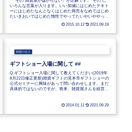
「“その”雑貨屋が儲からない」が正解です。“その”に
いろんな言葉が入ります。いい加減にはじめたテキト
ーにはじめたなんとなくはじめた商売をなめてはじめ
たいきおいではじめた惰性でやってたいやいややって
た個性がない接客が最低商品に魅力がないどこに...
2015.10.12
2021.09.19
雑貨の仕入
ギフトショー入場に関して ##
Q:ギフトショー入場に関して教えてください(2019年
8月22日修正更新)雑貨ギフトの見本市ギフトショーの
公式セミナーに興味があって問い合わせします。まだ
具体的ではないのですが、将来、雑貨屋さんを経営し
たいと考えています。一般の人はギフトシ...
2014.01.11
2021.09.29